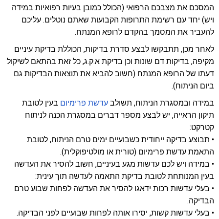
המסכם את מצבכם הרפואי (הכולל כמובן בעיות רפואיות במידה
ויש) יחד עם רשימת התרופות הקבועות שאתם נוטלים. עליכם
להעביר את המסמך בהקדם לרופא המנתח.
לאחר מכן, תתבקשו לבצע סדרת בדיקות, הכוללת בדיקת עיניים
מקיפה, בדיקות דם שונות וכן בדיקת א.ק.ג, כל זאת בהתאם לשיקול
דעתו של הרופא המנתח (חשוב להביא את תוצאות הבדיקות גם
ביום הניתוח).
במידה ובמסגרת הניתוח, תשולב
עדשת פרימיום
בעין לטובת
תיקון הראייה, יש לבצע מספר דברים במסגרת הכנה לניתוח
קטרקט:
• תבוצע בדיקה ייחודית כשבועיים ימים טרם הניתוח​, לטובת
התאמת עדשת פרימיום (טורית או מולטיפוקלית).
• במידה ויש לכם עדשות מגע בעיניים, חשוב להסיר את העדשה
בעין המנותחת לטובת בדיקת התאמה לעדשה תוך עינית:
• בעלי עדשות רכות ידאגו להסיר את העדשה לפחות שבוע טרם
הבדיקה.
• בעלי עדשות קשות, יסירו אותה לפחות שבועיים לפני הבדיקה.