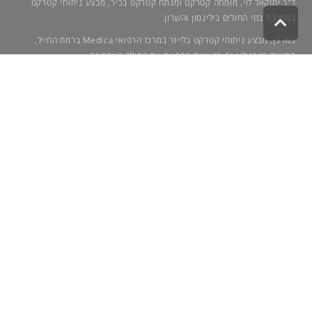
ד"ר יחזקאל לוי, מומחה קטרקט ומנתח קטרקט בכיר, מבצע ניתוחי קטרקט
במסגרת בתי החולים בילינסון והשרון.
גלילה
לראש
כמו כן, מבצע ניתוחי קטרקט בלייזר במרכז הרפואי Medica ברמת החייל,
העמוד
המצויד בטכנולוגיות רפואיות המהוות את המילה האחרונה
הצהרת נגישות
מדיניות פרטיות