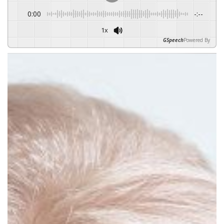
0:00
-:--
1x
GSpeech
Powered By